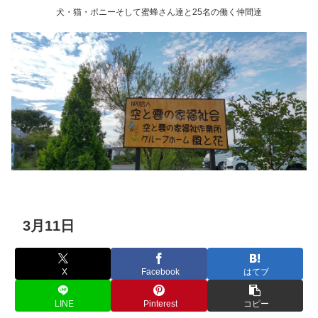
犬・猫・ポニーそして蜜蜂さん達と25名の働く仲間達
3月11日
X
Facebook
はてブ
LINE
Pinterest
コピー