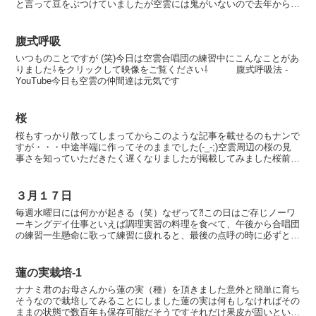
と言って豆をぶつけていましたが空雲には鬼がいないので去年からは
鬼が皆に福を撒くようにしましたみんなで「福は内」とだけ...
腹式呼吸
いつものことですが (笑)今日は空雲合唱団の練習中にこんなことがあ
りました⇩をクリックして映像をご覧ください⇩ 腹式呼吸法 -
YouTube今日も空雲の仲間達は元気です
桜
桜もすっかり散ってしまってからこのような記事を載せるのもナンで
すが・・・中途半端に作ってそのままでした(-_-;)空雲周辺の桜の見
事さを知っていただきたく遅くなりましたが掲載してみました桜前線
ここから下が作成してあった記事です桜前線も北上し...
３月１７日
毎週水曜日には何かが起きる（笑）なぜって⁈この日はご存じノーワ
ーキングデイ仕事といえば調理実習の料理を食べて、午後から合唱団
の練習一生懸命に歌って練習に疲れると、最後の点呼の時に必ずと言
っていいほどお菓子や、飲み物が振舞われる仲間にとって最...
蓮の実栽培-1
ナナミ君のお母さんから蓮の実（種）を頂きました意外と簡単に育ち
そうなので栽培してみることにしました蓮の実は何もしなければその
ままの状態で数百年も保存可能だそうですそれだけ果皮が固いという