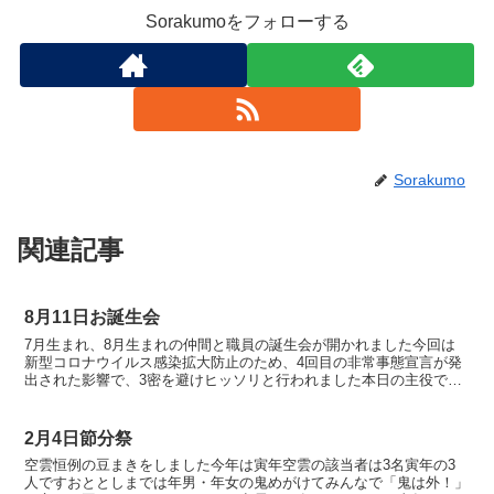
Sorakumoをフォローする
Sorakumo
関連記事
8月11日お誕生会
7月生まれ、8月生まれの仲間と職員の誕生会が開かれました今回は
新型コロナウイルス感染拡大防止のため、4回目の非常事態宣言が発
出された影響で、3密を避けヒッソリと行われました本日の主役です
左からななみ君、かずき君、なつき君、こうじろう君そして...
2月4日節分祭
空雲恒例の豆まきをしました今年は寅年空雲の該当者は3名寅年の3
人ですおととしまでは年男・年女の鬼めがけてみんなで「鬼は外！」