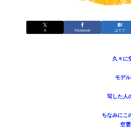
X
Facebook
はてブ
久々に
モデル
写した人
ちなみにこ
空雲