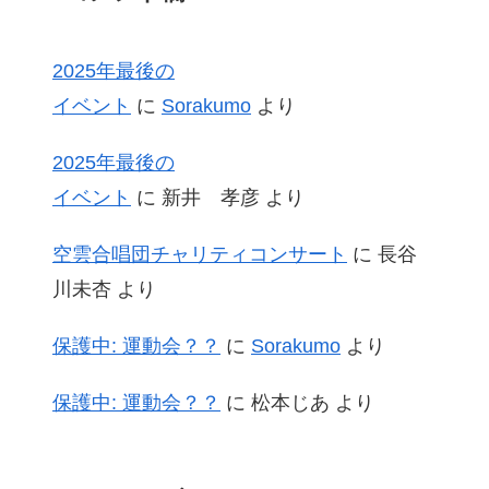
2025年最後の
イベント
に
Sorakumo
より
2025年最後の
イベント
に
新井 孝彦
より
空雲合唱団チャリティコンサート
に
長谷
川未杏
より
保護中: 運動会？？
に
Sorakumo
より
保護中: 運動会？？
に
松本じあ
より