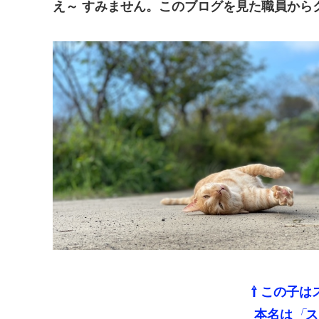
え～ すみません。このブログを見た職員からクレー
⇧ この子は
本名は
「
ス