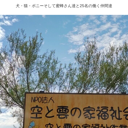
犬・猫・ポニーそして蜜蜂さん達と25名の働く仲間達