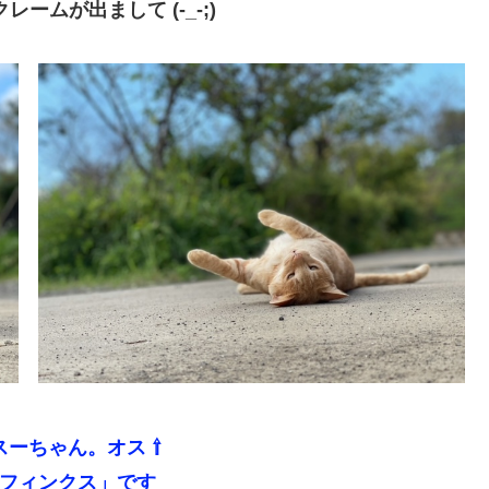
ムが出まして (-_-;)
スーちゃん。オス ⇧
フィンクス」です