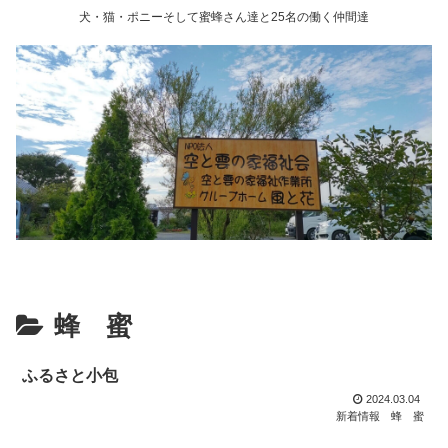
犬・猫・ポニーそして蜜蜂さん達と25名の働く仲間達
蜂 蜜
ふるさと小包
2024.03.04
新着情報
蜂 蜜