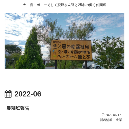
犬・猫・ポニーそして蜜蜂さん達と25名の働く仲間達
2022-06
農耕班報告
2022.06.17
新着情報
農業