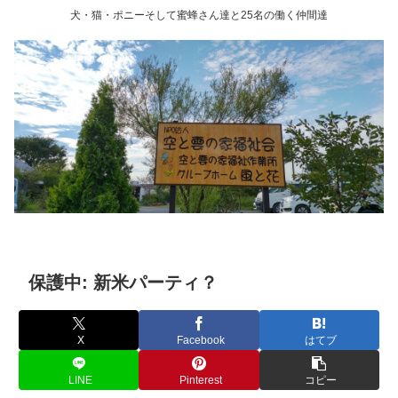
犬・猫・ポニーそして蜜蜂さん達と25名の働く仲間達
保護中: 新米パーティ？
X
Facebook
はてブ
LINE
Pinterest
コピー