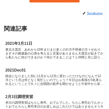
Sorakumo
関連記事
2021年3月11日
東北大震災 あれから10年まだまだ多くの行方不明者の方々がおり
ますその御遺族の心情を考えると言葉がありません大震災が起きてか
ら私たちに何ができるのか？何かできることは？と仲間と共に語り合
いましたそして仲間から出た言葉を紡ぎ、施設長が曲を付け...
2021Dec01
師走になりました別に11月から12月に変わっただけなのになんで12
月という月は何となく気忙しいのでしょう？今日はお客様が3名来ら
れるということで久々に合唱団の歌声を聞かせようと午前中から皆気
合が入っていましたお客様は施設の授産品を世の中の皆...
2月3日調理実習
本日の調理実習はちらし寿司、おでんでした。ちらし寿司おでんセッ
トおでんちらし寿司本日のお楽しみはこれだけではありませんそう今