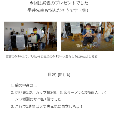
今回は異色のプレゼントでした
平井先生も悩んだそうです（笑）
袋は重そう
開けてみると！
空雲のGHを出て、7月から自立型のGHで一人暮らしを始めたさとる君
目次
袋の中身は…
切り餅1袋、カップ麺2個、即席ラーメン1袋/5個入、パ
ン３種類にサバ缶1個でした
これで1週間は大丈夫元気に自立しろよ！