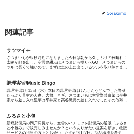
Sorakumo
関連記事
サツマイモ
さつまいもが収穫時期になりました今日は朝から久しぶりの秋晴れ！
太陽が顔を出し、空雲農耕班はさつまいも掘りへGO！さつまいもの
ツルは長くて強いので、まずは土の上に出ているツルを取り除きます
それから土を掘ってイモを取り出します一つの根にたくさん...
調理実習/Music Bingo
調理実習1月13日（水）本日の調理実習はけんちんうどんでした野菜
たっぷり具材の人参、大根、ネギ、さつまいもは空雲野菜白菜は平井
家から差し入れ里芋は平井家と高谷職員の差し入れでしたその他鶏
肉、ごぼう、しいたけ、油揚げ味付けはボランティアの根岸...
ふるさと小包
新郷郵便局の岡戸局長から、空雲のハチミツを郵便局の通販「ふるさ
と小包み」で販売しみませんか？というありがたい提案を頂き、物販
サービスの担当の方々とお会いしたのが9月27日。商品構成を考え、