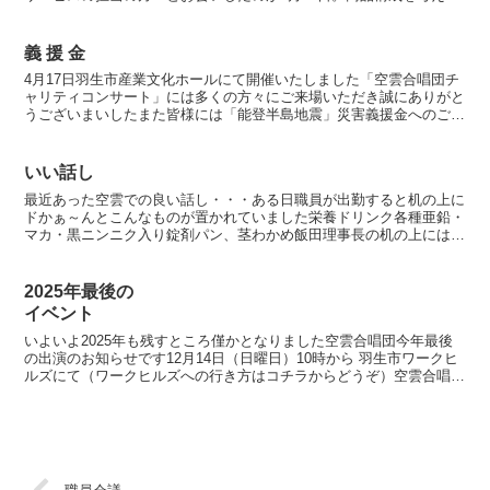
包装紙を決め、同梱物などを決め、価格設定などをしたわ...
義 援 金
4月17日羽生市産業文化ホールにて開催いたしました「空雲合唱団チ
ャリティコンサート」には多くの方々にご来場いただき誠にありがと
うございまいしたまた皆様には「能登半島地震」災害義援金へのご協
力をいただきありがとうございました今回の義援金合計金...
いい話し
最近あった空雲での良い話し・・・ある日職員が出勤すると机の上に
ドかぁ～んとこんなものが置かれていました栄養ドリンク各種亜鉛・
マカ・黒ニンニク入り錠剤パン、茎わかめ飯田理事長の机の上にはさ
らにジャムパン2種類とクロワッサンそして無調整豆乳すべ...
2025年最後の
イベント
いよいよ2025年も残すところ僅かとなりました空雲合唱団今年最後
の出演のお知らせです12月14日（日曜日）10時から 羽生市ワークヒ
ルズにて（ワークヒルズへの行き方はコチラからどうぞ）空雲合唱団
の出演予定は11時頃を予定しておりますが、確定...