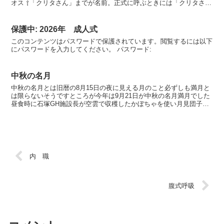
オス ⇧「クリタさん」までが名前。正式に呼ぶときには「クリタさ
ん」さんとなります（笑）え～ すみません。このブログ...
保護中: 2026年 成人式
このコンテンツはパスワードで保護されています。閲覧するには以下
にパスワードを入力してください。 パスワード:
中秋の名月
中秋の名月とは旧暦の8月15日の夜に見える月のこと必ずしも満月と
は限らないそうですところが今年は9月21日が中秋の名月満月でした
昼食時に石塚GH施設長が空雲で収穫したかぼちゃを使い月見団子を
作ってくれました白玉粉と空雲カボチャを混ぜて手でこ...
内 職
腹式呼吸