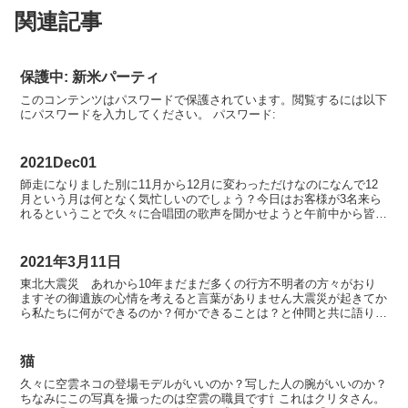
関連記事
保護中: 新米パーティ
このコンテンツはパスワードで保護されています。閲覧するには以下
にパスワードを入力してください。 パスワード:
2021Dec01
師走になりました別に11月から12月に変わっただけなのになんで12
月という月は何となく気忙しいのでしょう？今日はお客様が3名来ら
れるということで久々に合唱団の歌声を聞かせようと午前中から皆気
合が入っていましたお客様は施設の授産品を世の中の皆...
2021年3月11日
東北大震災 あれから10年まだまだ多くの行方不明者の方々がおり
ますその御遺族の心情を考えると言葉がありません大震災が起きてか
ら私たちに何ができるのか？何かできることは？と仲間と共に語り合
いましたそして仲間から出た言葉を紡ぎ、施設長が曲を付け...
猫
久々に空雲ネコの登場モデルがいいのか？写した人の腕がいいのか？
ちなみにこの写真を撮ったのは空雲の職員です⇧ これはクリタさん。