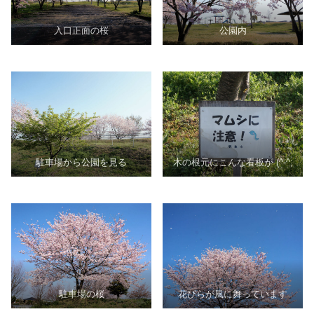
入口正面の桜
公園内
駐車場から公園を見る
木の根元にこんな看板が (^-^;
駐車場の桜
花びらが風に舞っています