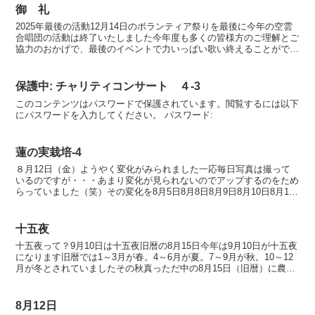
御 礼
2025年最後の活動12月14日のボランティア祭りを最後に今年の空雲
合唱団の活動は終了いたしました今年度も多くの皆様方のご理解とご
協力のおかげで、最後のイベントで力いっぱい歌い終えることができ
ました本当にありがとうございました足ながおじさん...
保護中: チャリティコンサート ４-3
このコンテンツはパスワードで保護されています。閲覧するには以下
にパスワードを入力してください。 パスワード:
蓮の実栽培-4
８月12日（金）ようやく変化がみられました一応毎日写真は撮って
いるのですが・・・あまり変化が見られないのでアップするのをため
らっていました（笑）その変化を8月5日8月8日8月9日8月10日8月11
日8月12日間違いなく発芽してますよネところ...
十五夜
十五夜って？9月10日は十五夜旧暦の8月15日今年は9月10日が十五夜
になります旧暦では1～3月が春。4～6月が夏。7～9月が秋。10～12
月が冬とされていましたその秋真っただ中の8月15日（旧暦）に農作
物などの収穫に感謝しつつ中秋の名月を...
8月12日