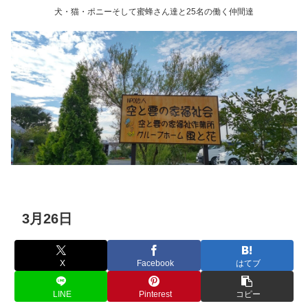
犬・猫・ポニーそして蜜蜂さん達と25名の働く仲間達
3月26日
X
Facebook
はてブ
LINE
Pinterest
コピー