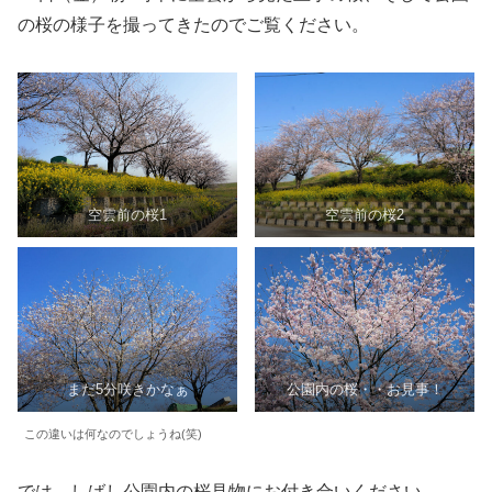
の桜の様子を撮ってきたのでご覧ください。
空雲前の桜1
空雲前の桜2
まだ5分咲きかなぁ
公園内の桜・・お見事！
この違いは何なのでしょうね(笑)
では、しばし公園内の桜見物にお付き合いください