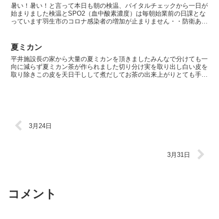
暑い！暑い！と言って本日も朝の検温、バイタルチェックから一日が
始まりました検温とSPO2（血中酸素濃度）は毎朝始業前の日課とな
っています羽生市のコロナ感染者の増加が止まりません・・防衛ある
のみですさて今日の空雲はおなじみのイジル床屋さん（石...
夏ミカン
平井施設長の家から大量の夏ミカンを頂きましたみんなで分けても一
向に減らず夏ミカン茶が作られました切り分け実を取り出し白い皮を
取り除きこの皮を天日干しして煮だしてお茶の出来上がりとても手間
が掛かっています爽やかな香りのお茶が振舞われました実の...
3月24日
3月31日
コメント