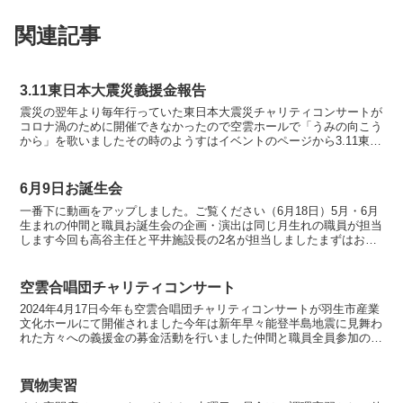
関連記事
3.11東日本大震災義援金報告
震災の翌年より毎年行っていた東日本大震災チャリティコンサートが
コロナ渦のために開催できなかったので空雲ホールで「うみの向こう
から」を歌いましたその時のようすはイベントのページから3.11東日
本大震災チャリティコンサートをご覧ください多くの人...
6月9日お誕生会
一番下に動画をアップしました。ご覧ください（6月18日）5月・6月
生まれの仲間と職員お誕生会の企画・演出は同じ月生れの職員が担当
します今回も高谷主任と平井施設長の2名が担当しましたまずはお誕
生会の主役、仲間4人。バースデーカードと副賞（工賃...
空雲合唱団チャリティコンサート
2024年4月17日今年も空雲合唱団チャリティコンサートが羽生市産業
文化ホールにて開催されました今年は新年早々能登半島地震に見舞わ
れた方々への義援金の募金活動を行いました仲間と職員全員参加の空
雲合唱団この日を目標に一丸となって練習に励げみ、...
買物実習