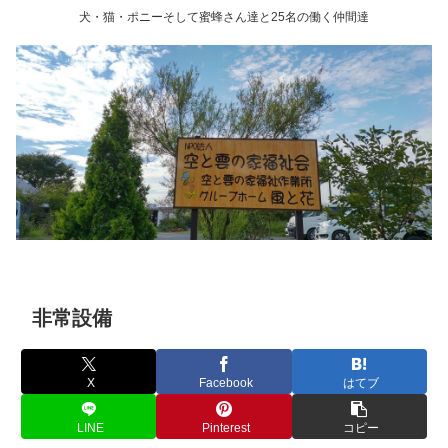
犬・猫・ポニーそして蜜蜂さん達と25名の働く仲間達
非常設備
X
Facebook
はてブ
LINE
Pinterest
コピー