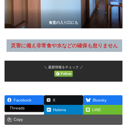
食堂の入り口にも
災害に備え非常食や水などの確保も怠りません
＼ 最新情報をチェック ／
Facebook
X
Bluesky
Threads
Hatena
LINE
Copy