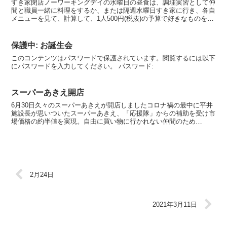
すき家閉店ノーワーキングデイの水曜日の昼食は、調理実習として仲
間と職員一緒に料理をするか、または隔週水曜日すき家に行き、各自
メニューを見て、計算して、1人500円(税抜)の予算で好きなものを食
べられることになっていたのですが・・・ある日突然...
保護中: お誕生会
このコンテンツはパスワードで保護されています。閲覧するには以下
にパスワードを入力してください。 パスワード:
スーパーあきえ開店
6月30日久々のスーパーあきえが開店しましたコロナ禍の最中に平井
施設長が思いついたスーパーあきえ、「応援隊」からの補助を受け市
場価格の約半値を実現。自由に買い物に行かれない仲間のため
に・・・商品も増え、内容もかなり濃くなりました（班ごとに分...
2月24日
2021年3月11日